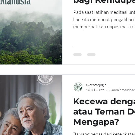
Pada saat latihan meditasi u
liar, kita membuat pengalihan
memperhatikan napas masuk d
akcentrejogja
16 Jul 2022
3 menit membac
Kecewa denga
atau Teman D
Mengapa?
“Ia yang bebas dari keterikata