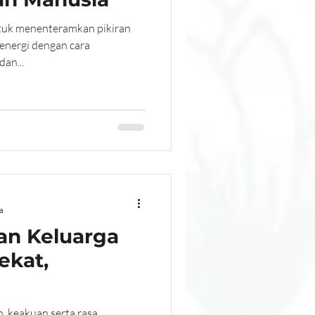
ntuk menenteramkan pikiran
 energi dengan cara
an...
a
n Keluarga
ekat,
n, keakuan serta rasa