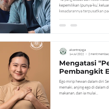
kepemilikan (punya-‘ku’, kelua
kesadarannya terpusatkan pad
akcentrejogja
14 Jul 2022
2 menit membac
Mengatasi "P
Pembangkit 
Ego mirip hewan dalam diri Se
memaki, anjing ego di dalam d
makanan, dan ia mulai...