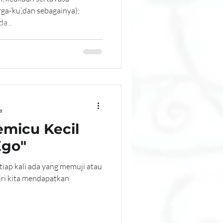
rga-‘ku’,dan sebagainya);
a...
a
emicu Kecil
Ego"
tiap kali ada yang memuji atau
iri kita mendapatkan