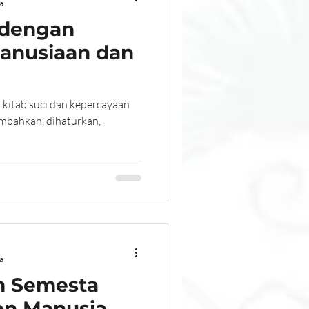
a
 dengan
anusiaan dan
i kitab suci dan kepercayaan
mbahkan, dihaturkan,
a
m Semesta
an Manusia