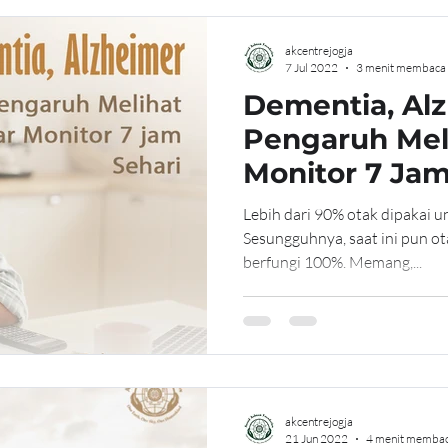
akcentrejogja
7 Jul 2022
3 menit membaca
Dementia, Al
Pengaruh Mel
Monitor 7 Jam
Lebih dari 90% otak dipakai 
Sesungguhnya, saat ini pun ot
berfungi 100%. Memang,...
akcentrejogja
21 Jun 2022
4 menit memba