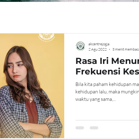
akcentrejogja
2 Agu 2022
3 menit membac
Rasa Iri Men
Frekuensi Kes
Bila kita paham kehidupan ma
kehidupan lalu, maka mungkin 
waktu yang sama,...