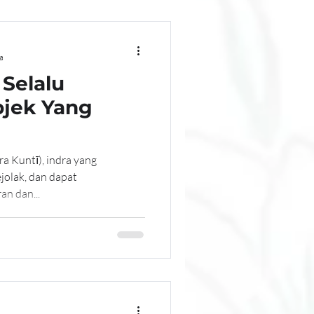
a
Selalu
jek Yang
a Kuntī), indra yang
ejolak, dan dapat
n dan...