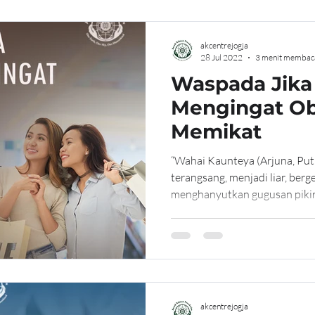
akcentrejogja
28 Jul 2022
3 menit membac
Waspada Jika 
Mengingat Ob
Memikat
“Wahai Kaunteya (Arjuna, Putr
terangsang, menjadi liar, berg
menghanyutkan gugusan pikira
akcentrejogja