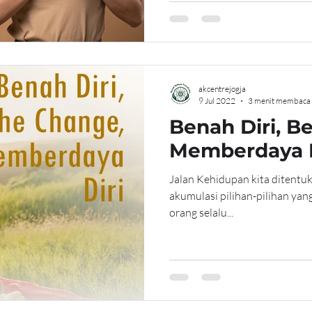
akcentrejogja
9 Jul 2022
3 menit membaca
Benah Diri, B
Memberdaya D
Jalan Kehidupan kita ditentuka
akumulasi pilihan-pilihan yang
orang selalu...