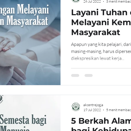
26 Jul 2022
3 menit membac
Layani Tuhan
Melayani Kem
Masyarakat
Apapun yang kita pelajari, dar
masing-masing, harus diperse
diekspresikan lewat kerja...
akcentrejogja
19 Jul 2022
5 menit membac
5 Berkah Ala
bagi Kehidup