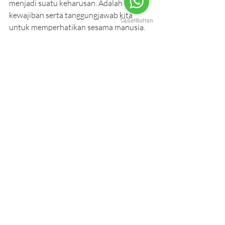
menjadi suatu keharusan. Adalah tugas, 
kewajiban serta tanggungjawab kita 
untuk memperhatikan sesama manusia. 
Jika Tetangga tidak bisa tidur karena 
lapar, energinya yang terganggu itu 
sudah pasti mempengaruhi pola energi di 
rumah kita.
Sebab itu, melayani sesama manusia 
tidak perlu dikait-kaitkan dengan agama 
dan kepercayaan. Melayani sesama 
manusia adalah kewajiban; dan mutlak 
sifatnya. Penggunaan istilah “
membantu
” 
pun sesungguhnya tidak tepat. Saya 
tidak dapat membantu; memangnya 
siapakah diriku? Saya hanya dapat 
melayani. Dengan melayani orang lain, 
sesungguhnya kita melayani diri. Nah, di 
sini boleh menggunakan istilah 