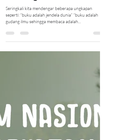
akcentrejogja
28 Mei 2022
3 menit membaca
Membaca Buku adalah
Salah Satu Kunci
Kebahagiaan
Seringkali kita mendengar beberapa ungkapan
seperti: “buku adalah jendela dunia” “buku adalah
gudang ilmu sehingga membaca adalah...