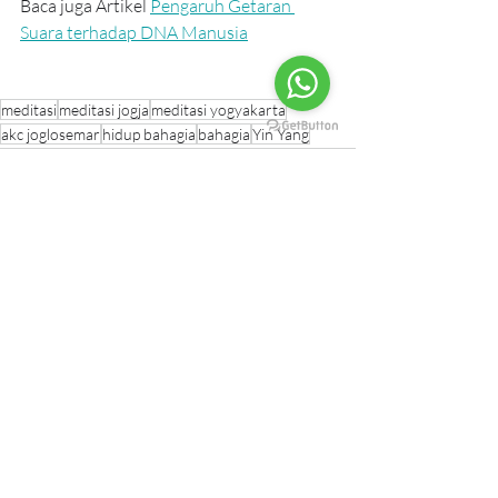
Baca juga Artikel 
Pengaruh Getaran 
Suara terhadap DNA Manusia
meditasi
meditasi jogja
meditasi yogyakarta
akc joglosemar
hidup bahagia
bahagia
Yin Yang
Postingan Terkait