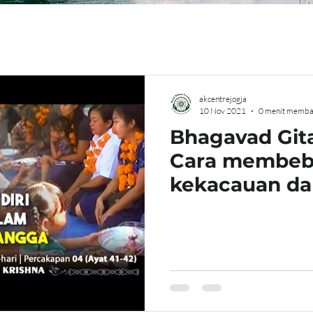
akcentrejogja
10 Nov 2021
0 menit memba
Bhagavad Gita
Cara membeba
kekacauan d
Hubungan Ru