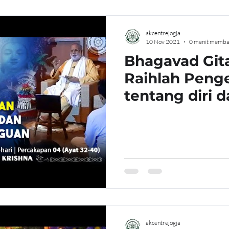
akcentrejogja
10 Nov 2021
0 menit memba
Bhagavad Gita
Raihlah Penge
tentang diri d
segala Kerag
akcentrejogja