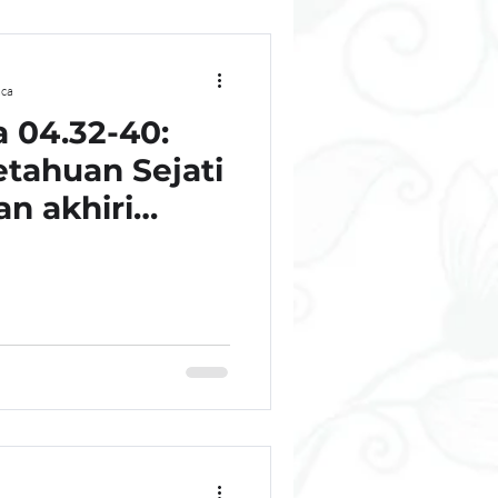
ca
 04.32-40:
tahuan Sejati
an akhiri
uan