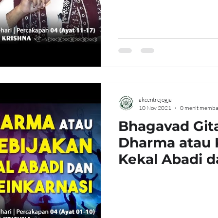
akcentrejogja
10 Nov 2021
0 menit memba
Bhagavad Gita
Dharma atau 
Kekal Abadi d
Reinkarnasi