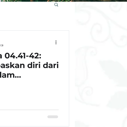
ca
 04.41-42:
skan diri dari
alam
mah Tangga