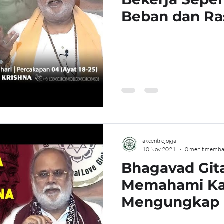
Beban dan Ra
akcentrejogja
10 Nov 2021
0 menit memba
Bhagavad Gita 
Memahami Ka
Mengungkap 
Varna Berdasa