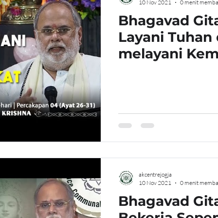
10 Nov 2021
0 menit memba
Bhagavad Gita
Layani Tuhan
melayani Kem
Masyarakat
akcentrejogja
10 Nov 2021
0 menit memba
Bhagavad Gita
Bekerja Sepen