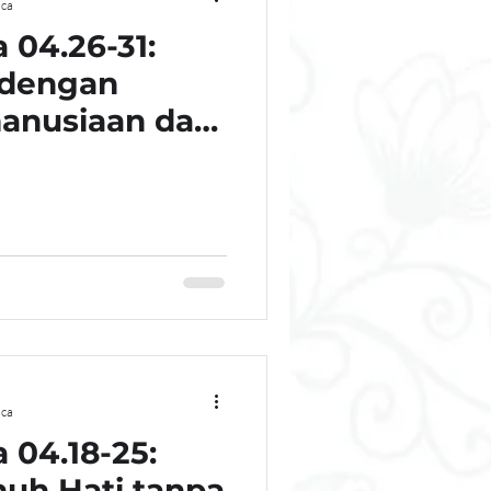
ca
 04.26-31:
 dengan
anusiaan dan
ca
 04.18-25:
uh Hati tanpa