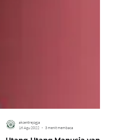
akcentrejogja
16 Agu 2022
3 menit membaca