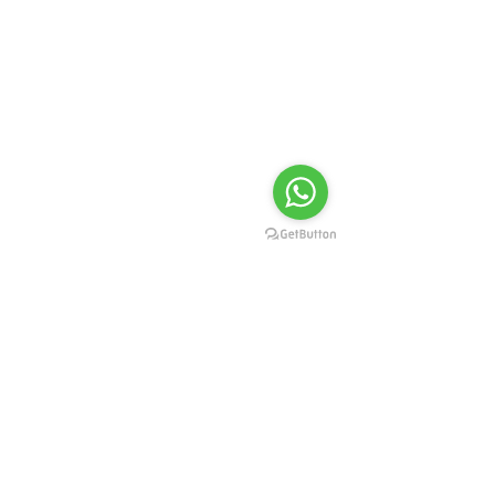
SEGERA IKUTI!
Kelas Meditasi dan Yoga bersama AKC 
Joglosemar Via ZOOM Online Selama 
Pandemi
Ananda’s Neo Self Empowerment : 
Setiap Senin Pukul 19.00