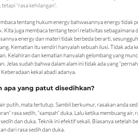
 tetapi “rasa kehilangan”.
mbaca tentang hukum energy bahwasannya energy tidak per
 Kita juga membaca tentang teori relativitas sebagaimana d
sannya energy dan materi tidak berbeda berarti, sesungguh
lang. Kematian itu sendiri hanyalah sebuah ilusi. Tidak ada 
an. Kelahiran dan kematian hanyalah gelombang yang muncu
n. Jelas sudah bahwa dalam alam ini tidak ada yang “pernah”
g. Keberadaan kekal abadi adanya.
n apa yang patut disedihkan?
r putih, mata tertutup. Sambil berkumur, rasakan anda sed
n” rasa sedih, “sampah” duka. Lalu ketika membuang air, ra
sedih dan duka. Teknik ini efektif sekali. Biasanya setelah be
n dari rasa sedih dan duka.