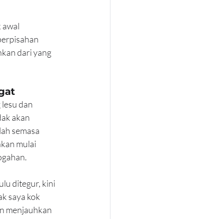
 awal 
perpisahan 
kan dari yang 
gat
lesu dan 
dak akan 
alah semasa 
akan mulai 
-ogahan.
 ditegur, kini 
k saya kok 
an menjauhkan 