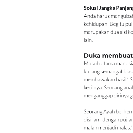
Solusi Jangka Panjan
Anda harus mengubah 
kehidupan. Begitu pul
merupakan dua sisi ke
lain.
Duka membuat d
Musuh utama manusia 
kurang semangat biasa
membawakan hasil”. Si
kecilnya. Seorang ana
menganggap dirinya 
g
Seorang Ayah berhent
disirami dengan pujia
malah menjadi malas.”