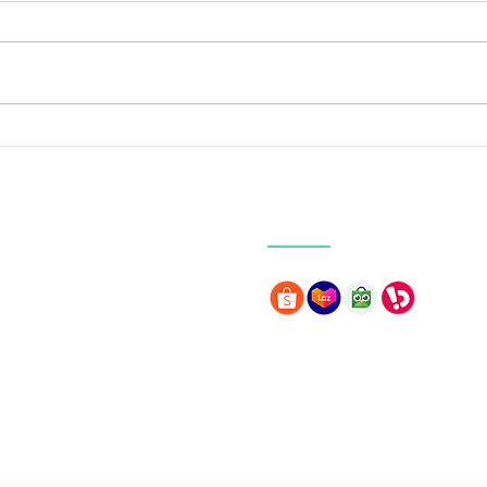
Kebiasaan Malam hari
Pen
yang bikin hidup lebih
Kem
sehat
Our Marketplace
Earth School
arth Integral Education Foundation
Earth College
ter for Global Harmony
s Indonesia