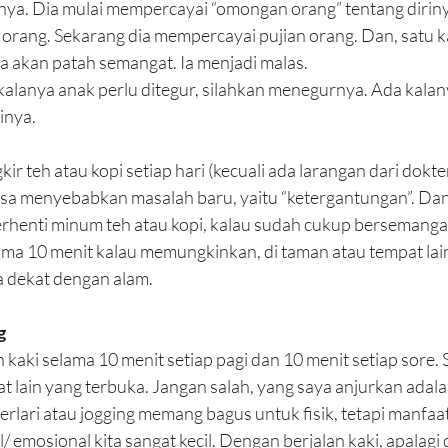
rinya. Dia mulai mempercayai “omongan orang” tentang dirinya
rang. Sekarang dia mempercayai pujian orang. Dan, satu kali
a akan patah semangat. Ia menjadi malas.
kalanya anak perlu ditegur, silahkan menegurnya. Ada kalany
inya.
r teh atau kopi setiap hari (kecuali ada larangan dari dokter
 bisa menyebabkan masalah baru, yaitu “ketergantungan”. Dan
henti minum teh atau kopi, kalau sudah cukup bersemangat 
lama 10 menit kalau memungkinkan, di taman atau tempat lain
a dekat dengan alam.
g
 kaki selama 10 menit setiap pagi dan 10 menit setiap sore. 
 lain yang terbuka. Jangan salah, yang saya anjurkan adalah
Berlari atau jogging memang bagus untuk fisik, tetapi manfaa
 emosional kita sangat kecil. Dengan berjalan kaki, apalagi 