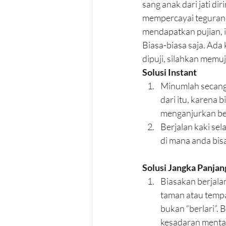
sang anak dari jati di
mempercayai teguran o
mendapatkan pujian, i
Biasa-biasa saja. Ada 
dipuji, silahkan memuj
Solusi Instant
Minumlah secangki
dari itu, karena
menganjurkan ber
Berjalan kaki se
di mana anda bis
Solusi Jangka Panjan
Biasakan berjalan
taman atau tempat
bukan “berlari”. 
kesadaran mental/