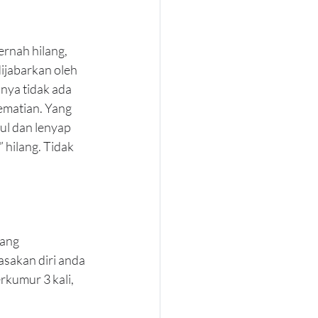
nah hilang, 
ijabarkan oleh 
nya tidak ada 
kematian. Yang 
l dan lenyap 
 hilang. Tidak 
ang 
sakan diri anda 
rkumur 3 kali, 