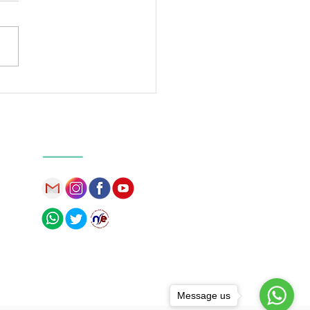
tingnya Memiliki
atangan Emosional
Our Social Media
Message us