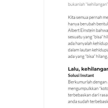
bukanlah “kehilangan”,
Kita semua pernah me
hanya berubah bentuk.
Albert Einstein bahwa
sesuatu yang “bisa” hi
ada hanyalah kehidup
dalam lautan kehidupa
ada yang “bisa” hilan
Lalu, kehilanga
Solusi Instant
Berkumurlah dengan ai
mengumpulkkan “kotora
terbebaskan dari rasa 
anda sudah terbebaska