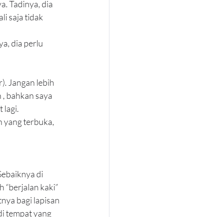
. Tadinya, dia 
 saja tidak 
a, dia perlu 
). Jangan lebih 
 , bahkan saya 
lagi.
 yang terbuka, 
Sebaiknya di 
 “berjalan kaki” 
tnya bagi lapisan 
di tempat yang 