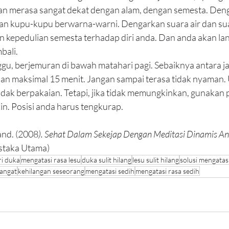
an merasa sangat dekat dengan alam, dengan semesta. Den
an kupu-kupu berwarna-warni. Dengarkan suara air dan sua
an kepedulian semesta terhadap diri anda. Dan anda akan la
bali.
nggu, berjemuran di bawah matahari pagi. Sebaiknya antara j
dan maksimal 15 menit. Jangan sampai terasa tidak nyaman. U
idak berpakaian. Tetapi, jika tidak memungkinkan, gunakan 
n. Posisi anda harus tengkurap.
and. (2008
). Sehat Dalam Sekejap Dengan Meditasi Dinamis 
staka Utama)
i duka
mengatasi rasa lesu
duka sulit hilang
lesu sulit hilang
solusi mengatas
angat
kehilangan seseorang
mengatasi sedih
mengatasi rasa sedih