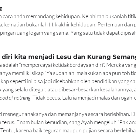
g
cara anda memandang kehidupan. Kelahiran bukanlah titik
a, kematian bukanlah titik akhir kehidupan. Pertemuan dan 
pingan uang logam yang sama. Yang satu tidak dapat dipisah
iri kita menjadi Lesu dan Kurang Seman
adalah “mempercayai ketidakberdayaan diri”. Mereka yang 
nya memiliki sikap “Ya sudahlah, melakukan apa pun toh ti
kap seperti ini bisa jadi disebabkan oleh pendidikan yang s
k yang selalu ditegur, atau dibesar-besarkan kesalahannya, 
ood of nothing
. Tidak becus. Lalu ia menjadi malas dan ogah
i menegur anakanya dan memanjanya secara berlebihan. Dulu
n terus. Enam bulan kemudian, sang Ayah mengeluh “Pak ana
 Tentu, karena baik teguran maupun pujian secara berlebih