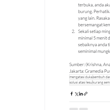
terbuka, anda ak
burung. Perhatik
yang lain. Rasak
bersemangat kem
Sekali setiap mi
minimal 5 menit 
sebaiknya anda t
seminimal mungki
Sumber: (Krishna, An
Jakarta: Gramedia Pu
mengatasi duka
sembuh dar
solusi atasi lesu
kurang sem