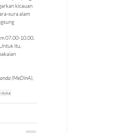
garkan kicauan 
ra-sura alam 
ngsung 
am 07.00-10.00. 
ntuk itu, 
pakaian 
Ananda (MeDinA)
, 
i duka