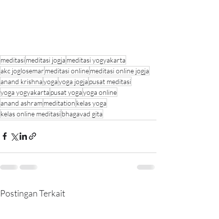
meditasi
meditasi jogja
meditasi yogyakarta
akc joglosemar
meditasi online
meditasi online jogja
anand krishna
yoga
yoga jogja
pusat meditasi
yoga yogyakarta
pusat yoga
yoga online
anand ashram
meditation
kelas yoga
kelas online meditasi
bhagavad gita
Postingan Terkait