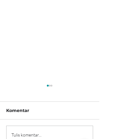
Komentar
Bhagavad Gita 14.18-
Bhagavad Git
Tulis komentar...