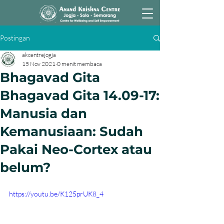
Postingan
akcentrejogja
15 Nov 2021
0 menit membaca
Bhagavad Gita
Bhagavad Gita 14.09-17:
Manusia dan
Kemanusiaan: Sudah
Pakai Neo-Cortex atau
belum?
https://youtu.be/K125prUK8_4