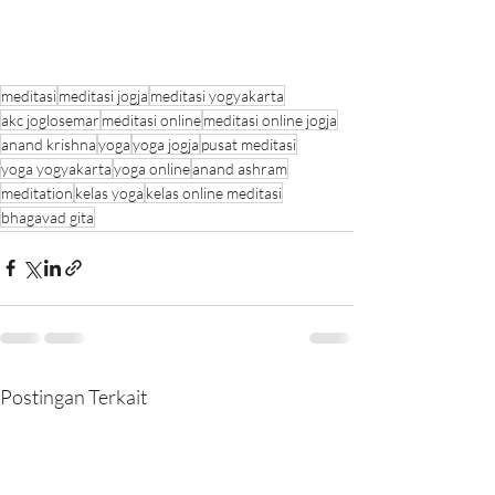
meditasi
meditasi jogja
meditasi yogyakarta
akc joglosemar
meditasi online
meditasi online jogja
anand krishna
yoga
yoga jogja
pusat meditasi
yoga yogyakarta
yoga online
anand ashram
meditation
kelas yoga
kelas online meditasi
bhagavad gita
Postingan Terkait