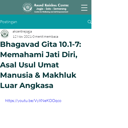
Postingan
akcentrejogja
12 Nov 2021
0 menit membaca
Bhagavad Gita 10.1-7:
Memahami Jati Diri,
Asal Usul Umat
Manusia & Makhluk
Luar Angkasa
https://youtu.be/VyXNeKOOqco