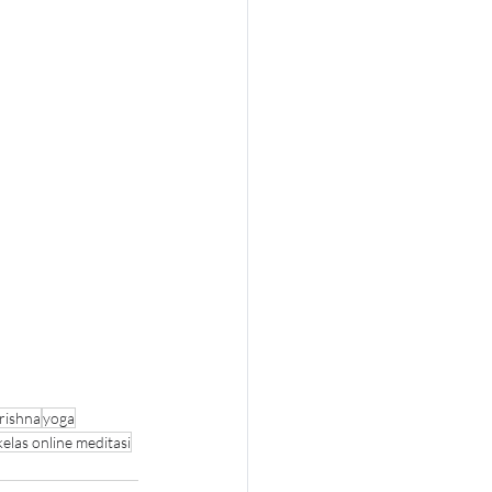
rishna
yoga
kelas online meditasi