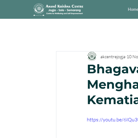
Hom
akcentrejogja
10 No
Bhagava
Mengha
Kemati
https://youtu.be/6IQu