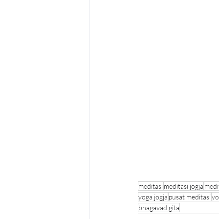
meditasi
meditasi jogja
medi
yoga jogja
pusat meditasi
yo
bhagavad gita