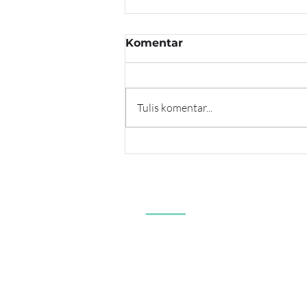
Komentar
Tulis komentar...
Bhagavad Gita 08.20-25:
Rahasia Waktu
Kematian, Reinkarnasi,
dan Moksha
Our Partnership
Anand Krishna
One 
Anand Ashram Foundation
One E
Anand Ashram Ubud Bali
One 
Anand Krishna Centre Kuta
Char
Book
Anand Krishna Centre Singaraja