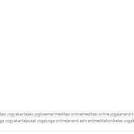
tasi yogyakarta
akc joglosemar
meditasi online
meditasi online jogja
anand k
ga yogyakarta
pusat yoga
yoga online
anand ashram
meditation
kelas yoga