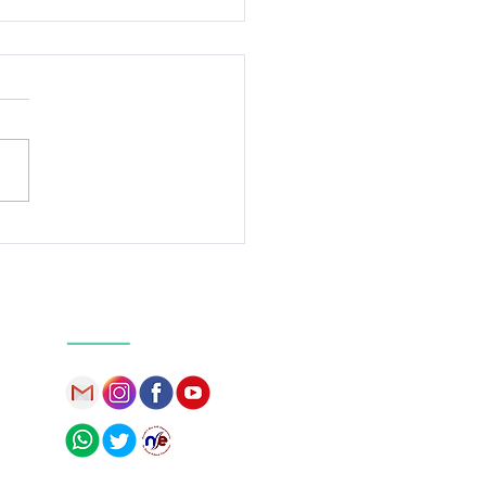
avad Gita 08.10-15:
a Menghadapi
atian dengan Tenang
 Damai
Our Social Media