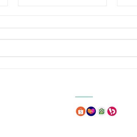
Bhagavad Gita 08.16-19:
Bhag
Penciptaan Alam
Car
Semesta, Big Bang &
Kem
Rahasia Sang Pencipta
dan
Our Marketplace
Earth School
arth Integral Education Foundation
Earth College
ter for Global Harmony
s Indonesia