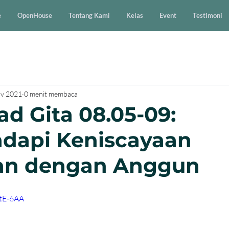
e
OpenHouse
Tentang Kami
Kelas
Event
Testimoni
v 2021
0 menit membaca
d Gita 08.05-09:
dapi Keniscayaan
an dengan Anggun
3tE-6AA