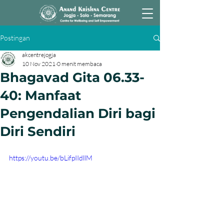
Postingan
akcentrejogja
10 Nov 2021
0 menit membaca
Bhagavad Gita 06.33-
40: Manfaat
Pengendalian Diri bagi
Diri Sendiri
https://youtu.be/bLifpIIdllM