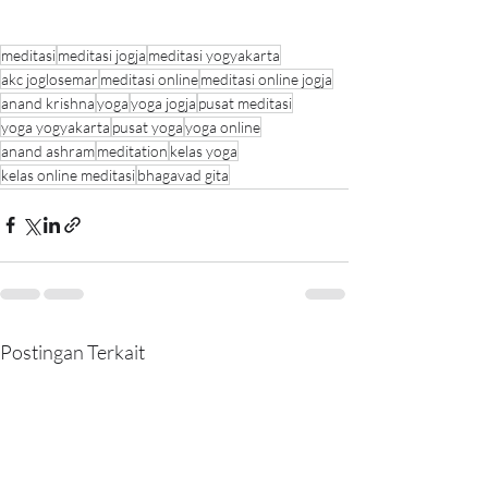
meditasi
meditasi jogja
meditasi yogyakarta
akc joglosemar
meditasi online
meditasi online jogja
anand krishna
yoga
yoga jogja
pusat meditasi
yoga yogyakarta
pusat yoga
yoga online
anand ashram
meditation
kelas yoga
kelas online meditasi
bhagavad gita
Postingan Terkait