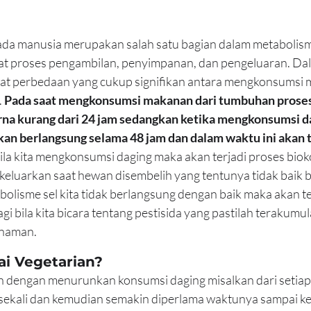
ada 
manusia
 merupakan salah satu bagian dalam metabolism
at proses pengambilan, penyimpanan, dan pengeluaran. Da
pat perbedaan yang cukup signifikan antara mengkonsumsi 
.
 Pada saat mengkonsumsi makanan dari tumbuhan prose
na kurang dari 24 jam sedangkan ketika mengkonsumsi da
an berlangsung selama 48 jam dan dalam waktu ini akan t
ila kita mengkonsumsi daging maka akan terjadi proses bioko
ikeluarkan saat hewan disembelih yang tentunya tidak baik b
abolisme sel kita tidak berlangsung dengan baik maka akan te
 bila kita bicara tentang pestisida yang pastilah terakumul
anaman.
ai Vegetarian?
an dengan menurunkan konsumsi daging misalkan dari setiap h
 sekali dan kemudian semakin diperlama waktunya sampai k