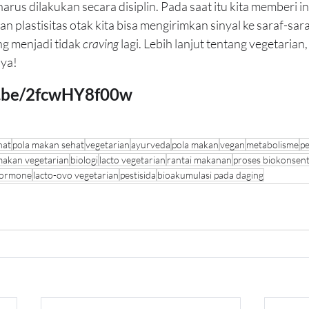
 harus dilakukan secara disiplin. Pada saat itu kita memberi i
plastisitas otak kita bisa mengirimkan sinyal ke saraf-sar
g menjadi tidak 
craving 
lagi. Lebih lanjut tentang vegetarian, 
 ya!
u.be/2fcwHY8f00w
hat
pola makan sehat
vegetarian
ayurveda
pola makan
vegan
metabolisme
p
makan vegetarian
biologi
lacto vegetarian
rantai makanan
proses biokonsent
hormone
lacto-ovo vegetarian
pestisida
bioakumulasi pada daging