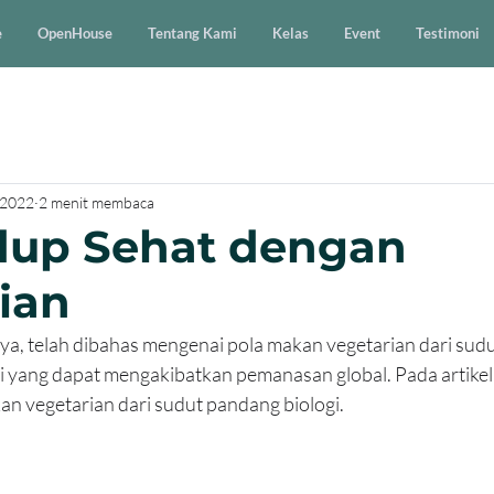
e
OpenHouse
Tentang Kami
Kelas
Event
Testimoni
 2022
2 menit membaca
dup Sehat dengan
ian
ya, telah dibahas mengenai pola makan vegetarian dari sud
yang dapat mengakibatkan pemanasan global. Pada artikel kal
an vegetarian dari sudut pandang biologi.