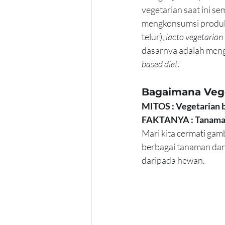
vegetarian saat ini s
mengkonsumsi produk 
telur), 
lacto vegetarian
dasarnya adalah meng
based diet
. 
Bagaimana Vege
MITOS : Vegetarian 
FAKTANYA : Tanaman
Mari kita cermati gam
berbagai tanaman dan 
daripada hewan.