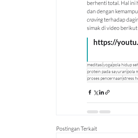
berhenti total. Hal ini
dan dengan kemampuan 
craving
 terhadap dagin
simak di video berikut
https://yout
meditasi
yoga
pola hidup se
protein pada sayuran
pola 
proses pencernaan
stress 
Postingan Terkait