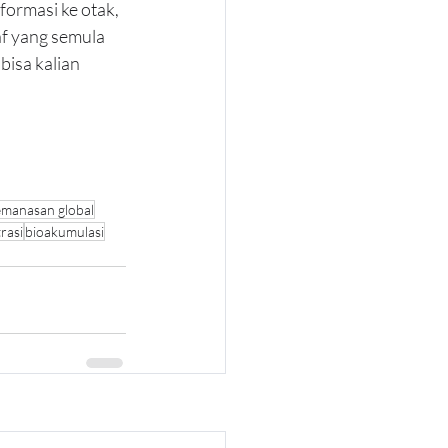
nformasi ke otak, 
af yang semula 
bisa kalian 
emanasan global
rasi
bioakumulasi