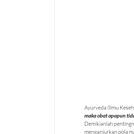
Ayurveda (Ilmu Keseh
maka obat apapun tida
Demikianlah pentingn
menganjurkan pola ma