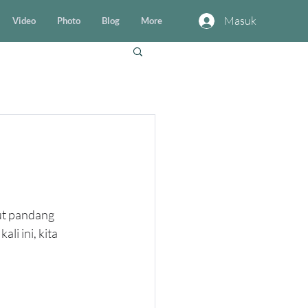
Masuk
Video
Photo
Blog
More
ut pandang 
i ini, kita 