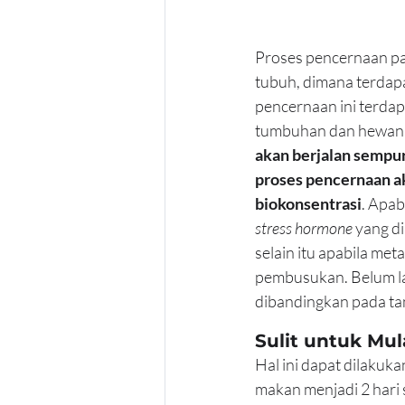
Proses pencernaan p
tubuh, dimana terdap
pencernaan ini terda
tumbuhan dan hewan
akan berjalan sempur
proses pencernaan ak
biokonsentrasi
. Apab
stress hormone
 yang d
selain itu apabila met
pembusukan. Belum lagi
dibandingkan pada t
Sulit untuk Mul
Hal ini dapat dilakuk
makan menjadi 2 hari