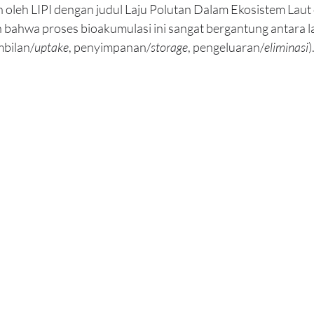
an oleh LIPI dengan judul Laju Polutan Dalam Ekosistem Laut
an bahwa proses bioakumulasi ini sangat bergantung antara l
bilan/
uptake
, penyimpanan/
storage
, pengeluaran/
eliminasi
)