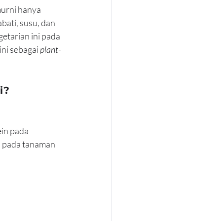
urni hanya 
ati, susu, dan 
etarian ini pada 
ni sebagai 
plant-
i?
in pada 
i pada tanaman 