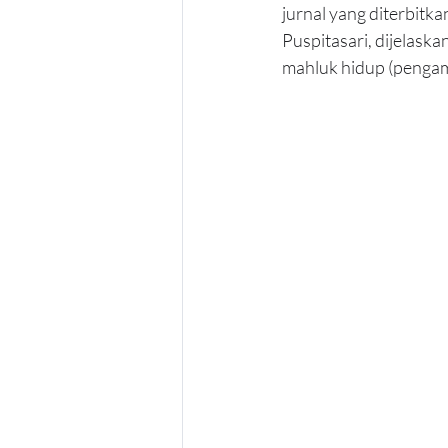
jurnal yang diterbitk
Puspitasari, dijelask
mahluk hidup (pengam