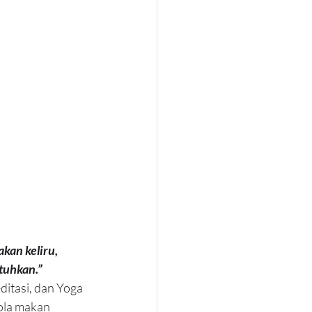
akan keliru, 
tuhkan.”
itasi, dan Yoga 
ola makan 