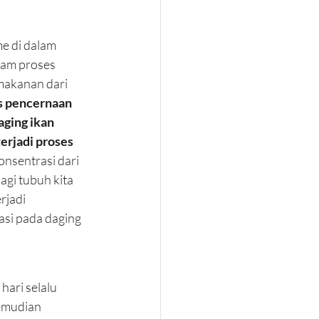
e di dalam 
lam proses 
makanan dari 
s pencernaan 
ging ikan 
erjadi proses 
nsentrasi dari 
agi tubuh kita 
rjadi 
asi pada daging 
ari selalu 
emudian 