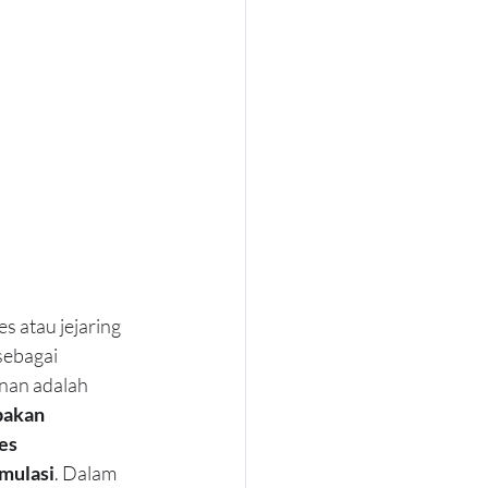
s atau jejaring 
sebagai 
nan adalah 
pakan 
es 
umulasi
. Dalam 