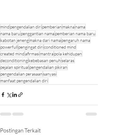
mind
pengendalian diri
pemberian
makna
nama
nama baru
penggantian nama
pemberian nama baru
kabotan jeneng
makna dari nama
pengaruh nama
powerfull
pengingat diri
conditioned mind
created mind
afirmasi
mantra
pola kehidupan
deconditioning
kebebasan penuh
selaras
pejalan spiritual
pengendalian pikiran
pengendalian perasaan
sanyasi
manfaat pengendalian diri
Postingan Terkait