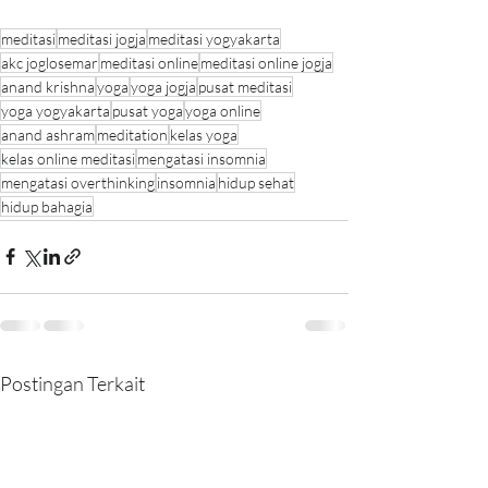
meditasi
meditasi jogja
meditasi yogyakarta
akc joglosemar
meditasi online
meditasi online jogja
anand krishna
yoga
yoga jogja
pusat meditasi
yoga yogyakarta
pusat yoga
yoga online
anand ashram
meditation
kelas yoga
kelas online meditasi
mengatasi insomnia
mengatasi overthinking
insomnia
hidup sehat
hidup bahagia
Postingan Terkait