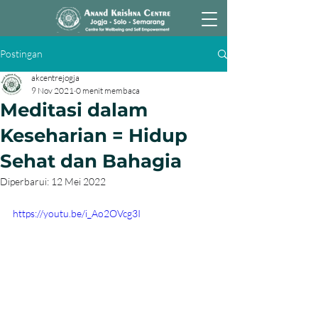
Postingan
akcentrejogja
9 Nov 2021
0 menit membaca
Meditasi dalam
Keseharian = Hidup
Sehat dan Bahagia
Diperbarui:
12 Mei 2022
https://youtu.be/i_Ao2OVcg3I