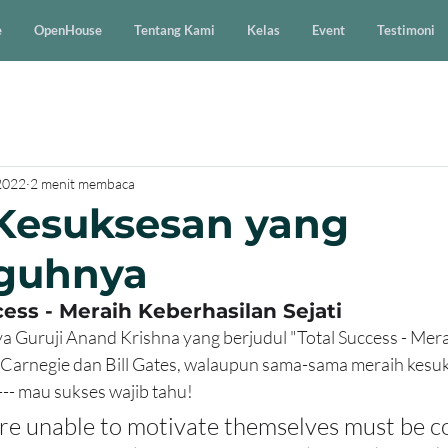
e
OpenHouse
Tentang Kami
Kelas
Event
Testimoni
 2022
2 menit membaca
Kesuksesan yang
guhnya
ess - Meraih Keberhasilan Sejati
ya Guruji Anand Krishna yang berjudul "Total Success - Mer
w Carnegie dan Bill Gates, walaupun sama-sama meraih kes
--- mau sukses wajib tahu!
re unable to motivate themselves must be c