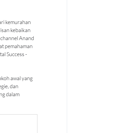
ari kemurahan 
risan kebaikan 
i channel Anand 
kat pemahaman 
al Success - 
okoh awal yang 
gie, dan 
ng dalam 