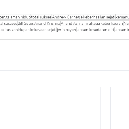
pengalaman hidup
total sukses
Andrew Carnegie
keberhasilan sejati
kemanu
al success
Bill Gates
Anand Krishna
Anand Ashram
rahasia keberhasilan
Nap
ualitas kehidupan
kekayaan sejati
jerih payah
lapisan kesadaran diri
lapisan 