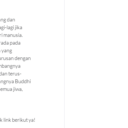
ng dan 
-lagi jika 
ri manusia. 
rada pada 
 yang 
urusan dengan 
embangnya 
 dan terus-
angnya Buddhi 
emua jiwa, 
link berikut ya!