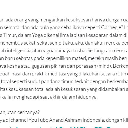
n ada orang yang mengaitkan kesuksesan hanya dengan ua
emata, dan ada pula yang sebaliknya seperti Carnegie? Lagi
me Timur, dalam Yoga dikenal lima lapisan kesadaran dalam di
nembus sekat-sekat sempit aku, aku, dan aku; mereka be
nah inteligensia atau vignanamaya kosha. Sedangkan mereka
n baru sebatas pada kepemilikan materi, mereka masih ber
aya kosha atau gugusan pikiran dan perasaan (mind). Berk
h buah hasil dari praktik meditasi yang dilakukan secara rutin
total seperti sudut pandang timur, terkait dengan berkemb
alitas kesuksesan total adalah kesuksesan yang didambakan s
ika Ia menghadapi saat akhir dalam hidupnya. 
njutan ceritanya? 
ya di channel YouTube Anand Ashram Indonesia, dengan klik 