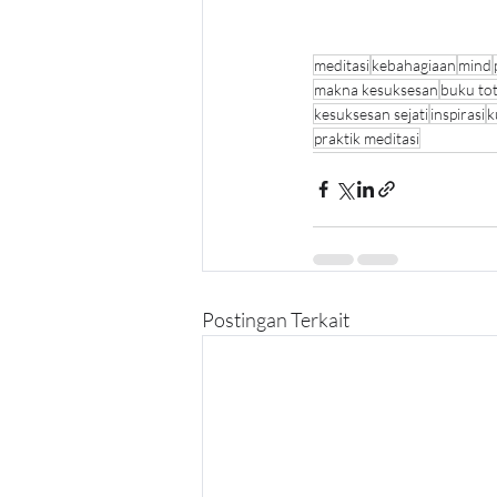
meditasi
kebahagiaan
mind
makna kesuksesan
buku tot
kesuksesan sejati
inspirasi
k
praktik meditasi
Postingan Terkait