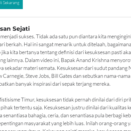
li Sekarang
an Sejati
n menjadi sukses. Tidak ada satu pun diantara kita mengingi
ari berkah. Hal ini sangat menarik untuk ditelaah, bagaiman
jika kita bertanya tentang definisi dari kesuksesan pasti ak
ng lainnya. Dalam video ini, Bapak Anand Krishna menyoro
ya sekadar materi semata. Kesuksesan dari sudut pandang 
 Carnegie, Steve Jobs, Bill Gates dan sebutkan nama-nama 
atkan banyak inspirasi dari sepak terjang mereka.  
tisisme Timur, kesuksesan tidak pernah dinilai dari diri prib
ihak tertentu saja. Kesuksesan justru dinilai dari kualitas 
a senantiasa bahagia, ceria, dan senantiasa pula berbagi ke
pentingan masyarakat yang lebih luas. Inilah orang-orang 
yang sesungguhnya. Kekayaan sejati mereka, kesuksesan mer