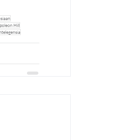
siaan
oleon Hill
intelegensia