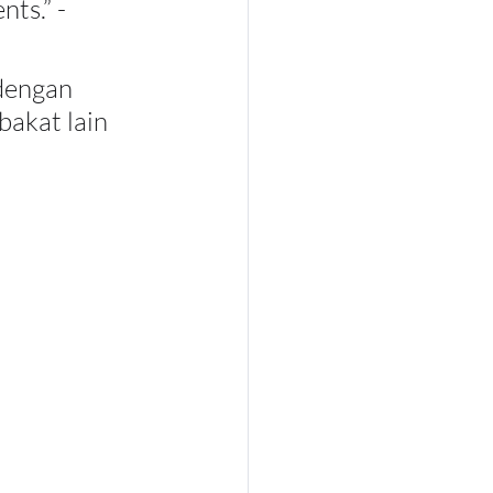
ts.” - 
dengan 
bakat lain 