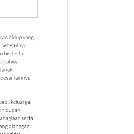
nkan hidup yang 
a sebetulnya 
an berbeda 
ti bahwa 
Nanak, 
besar lainnya 
adi, keluarga, 
kehidupan 
bahagiaan serta 
yang dianggap 
eka tidak 