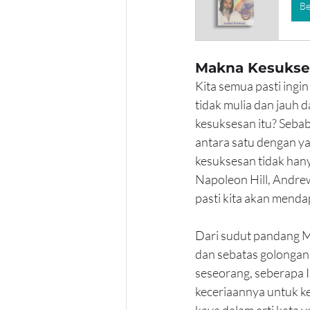
Be
Makna Kesukses
Kita semua pasti ingi
tidak mulia dan jauh d
kesuksesan itu? Sebab 
antara satu dengan ya
kesuksesan tidak han
Napoleon Hill, Andrew
pasti kita akan mendap
Dari sudut pandang Mis
dan sebatas golongan p
seseorang, seberapa I
keceriaannya untuk ke
kaya dalam arti kata 