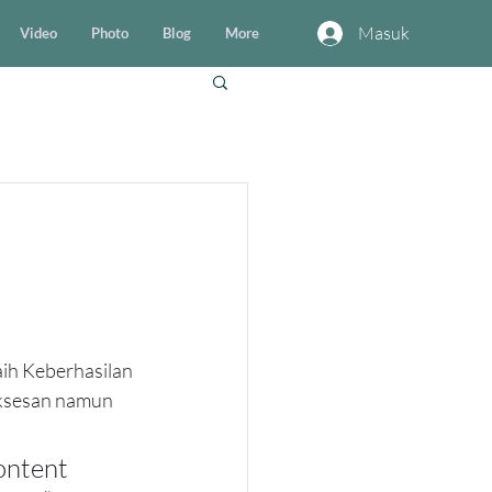
Masuk
Video
Photo
Blog
More
aih Keberhasilan 
uksesan namun 
ontent 