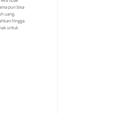
ama pun bisa 
uh uang, 
ahkan hingga 
nak untuk 