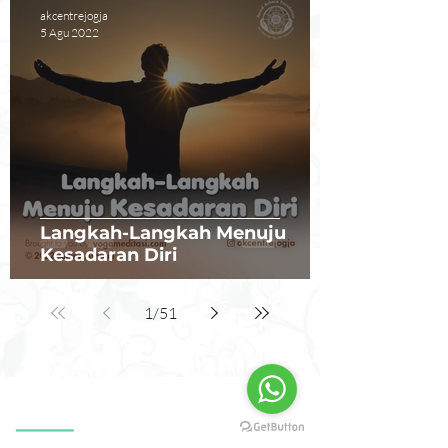
akcentrejogja
5 Agu 2022
Langkah-Langkah Menuju
Kesadaran Diri
1
/
51
Our Partnership