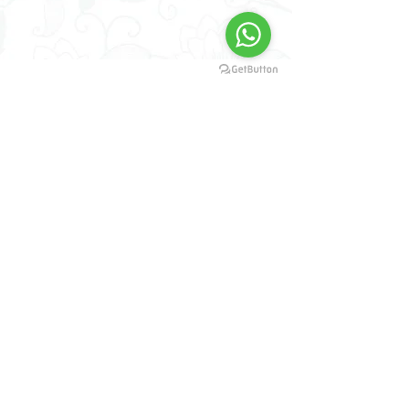
Materi dan Alam Jiwa
Our Partnership
Anand Krishna
Anand Ashram Foundation
Anand Ashram Ubud Bali
Anand Krishna Centre Kuta
Anand Krishna Centre Singaraja
One Earth School
One Earth Integral Education Foundation
One Earth College
Charter for Global Harmony
Books Indonesia
One Earth Retreat Centre Ciawi Bogor
Our Marketplace