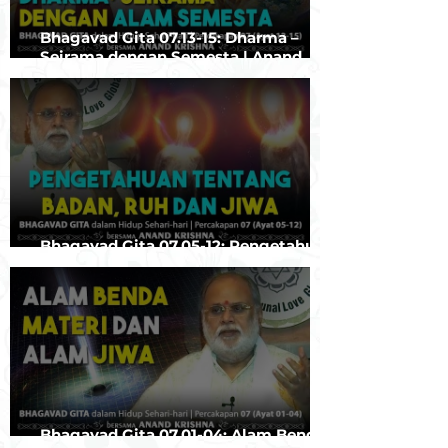
Bhagavad Gita 07.13-15: Dharma –
Seirama dengan Semesta | Anand
Krishna
Bhagavad Gita 07.05-12: Pengetahuan
tentang Badan, Ruh dan Jiwa
Bhagavad Gita 07.01-04: Alam Benda