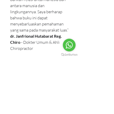
antara manusia dan 
lingkungannya. Saya berharap 
bahwa buku ini dapat 
menyebarluaskan pemahaman 
yang sama pada masyarakat luas.”
dr. Janfrional Hutabarat Reg. 
Chiro
 - Dokter Umum & Ahli 
Chiropractor
Our Partnership
Anand Krishna
Anand Ashram Foundation
Anand Ashram Ubud Bali
Anand Krishna Centre Kuta
Anand Krishna Centre Singaraja
One Earth School