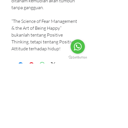
ditanam kemudian akan tumbuh 
tanpa gangguan.
“The Science of Fear Management 
& the Art of Being Happy” 
bukanlah tentang Positive 
Thinking, tetapi tentang Positive 
Attitude terhadap hidup!
Our Partnership
Anand Krishna
Anand Ashram Foundation
Anand Ashram Ubud Bali
Anand Krishna Centre Kuta
Anand Krishna Centre Singaraja
One Earth School
One Earth Integral Education Foundation
One Earth College