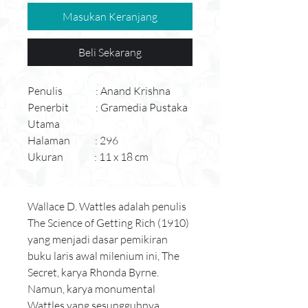
Masukan Keranjang
Beli Sekarang
Penulis                : Anand Krishna
Penerbit             : Gramedia Pustaka 
Utama         
Halaman            : 296
Ukuran               : 
11 x 18 cm
Wallace D. Wattles adalah penulis 
The Science of Getting Rich (1910) 
yang menjadi dasar pemikiran 
buku laris awal milenium ini, The 
Secret, karya Rhonda Byrne. 
Namun, karya monumental 
Wattles yang sesungguhnya 