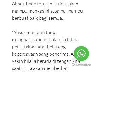
Abadi. Pada tataran itu kita akan 
mampu mengasihi sesama, mampu 
berbuat baik bagi semua.
"Yesus memberi tanpa 
mengharapkan imbalan. Ia tidak 
peduli akan latar belakang 
kepercayaan sang penerima. Aku 
yakin bila Ia berada di tengah kita 
saat ini, Ia akan memberkahi 
setiap orang yang menjalani 
ajaran-Nya, dan mencintai sesama 
makhluk, walau orang itu tidak 
pernah bertemu, bahkan 
mendengar nama-Nya." ---
Mahatma Gandhi