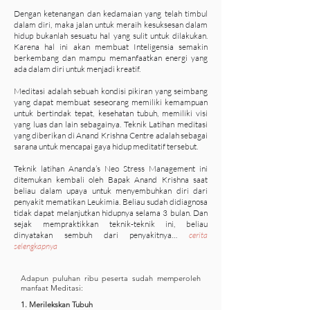
Dengan ketenangan dan kedamaian yang telah timbul
dalam diri, maka jalan untuk meraih kesuksesan dalam
hidup bukanlah sesuatu hal yang sulit untuk dilakukan.
Karena hal ini akan membuat Inteligensia semakin
berkembang dan mampu memanfaatkan energi yang
ada dalam diri untuk menjadi kreatif.
Meditasi adalah sebuah kondisi pikiran yang seimbang
yang dapat membuat seseorang memiliki kemampuan
untuk bertindak tepat, kesehatan tubuh, memiliki visi
yang luas dan lain sebagainya. Teknik Latihan meditasi
yang diberikan di Anand Krishna Centre adalah sebagai
sarana untuk mencapai gaya hidup meditatif tersebut.
Teknik latihan Ananda’s Neo Stress Management ini
ditemukan kembali oleh Bapak Anand Krishna saat
beliau dalam upaya untuk menyembuhkan diri dari
penyakit mematikan Leukimia. Beliau sudah didiagnosa
tidak dapat melanjutkan hidupnya selama 3 bulan. Dan
sejak mempraktikkan teknik-teknik ini, beliau
dinyatakan sembuh dari penyakitnya…
cerita
selengkapnya
Adapun puluhan ribu peserta sudah memperoleh
manfaat Meditasi:
1. Merilekskan Tubuh