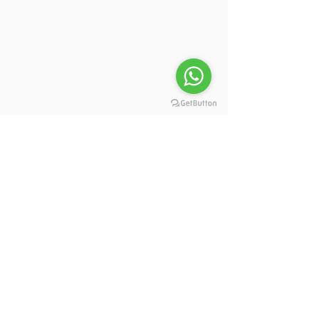
Our Partnership
Anand Krishna
Anand Ashram Foundation
Anand Ashram Ubud Bali
Anand Krishna Centre Kuta
Anand Krishna Centre Singaraja
One Earth School
One Earth Integral Education Foundation
One Earth College
Charter for Global Harmony
Books Indonesia
One Earth Retreat Centre Ciawi Bogor