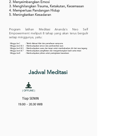
2. Menyeimbangkan Emosi
3. Menghilangkan Trauma, Ketakutan, Kecemasan
4. Memperluas Pandangan Hidup
5. Meningkatkan Kesadaran
Program latihan Meditasi Ananda's Neo Self
Empowerment meliputi 8 tahap yang akan terus bergulir
setiap minggunya, yaitu:
Minggu ke-1
: Teknik rileksasi kilat dan pernafasan sempurna
Minggu ke-2 & 3
: Membudayakan emosi dan pembersihan aura
Minggu ke-4 & 5
: Membudayakan suara dan terapi untuk membebaskan diri dari rasa tegang
Minggu ke-6 & 7
: Membudayakan penglihatan dan mengembangkan kasih serta intuisi
Minggu ke-8
: Membudayakan pikiran untuk peningkatan kesadaran
Jadwal Meditasi
( OFFLINE )
Tiap SENIN
19.00 - 20.30
WIB