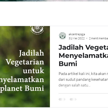
akcentrejogja
31 Mei 2022
2 menit memba
Jadilah Veget
Menyelamatka
Bumi
Pada artikel kali ini, kita aka
dari sudut pandang kesehatan
dengan salah satu...